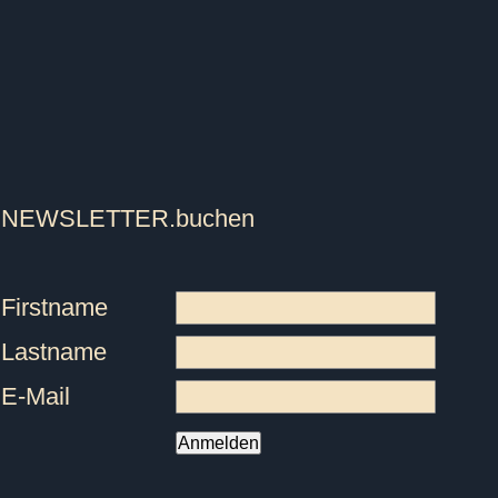
NEWSLETTER
.buchen
Firstname
Lastname
E-Mail
Anmelden