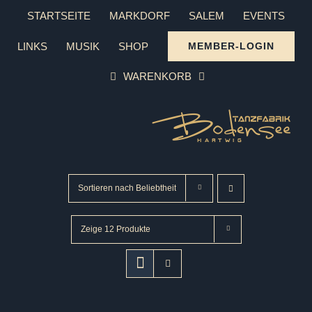
Zum
STARTSEITE
MARKDORF
SALEM
EVENTS
Inhalt
LINKS
MUSIK
SHOP
MEMBER-LOGIN
springen
WARENKORB
Sortieren nach
Beliebtheit
Zeige
12 Produkte