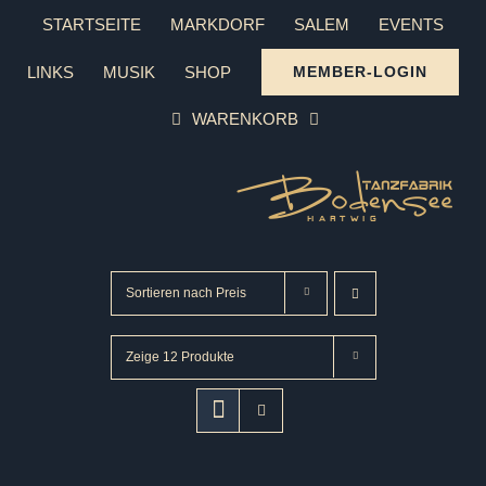
Zum
STARTSEITE
MARKDORF
SALEM
EVENTS
Inhalt
LINKS
MUSIK
SHOP
MEMBER-LOGIN
springen
WARENKORB
Sortieren nach
Preis
Zeige
12 Produkte