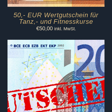
50,- EUR Wertgutschein für
Tanz,- und Fitnesskurse
€
50,00
inkl. MwSt.