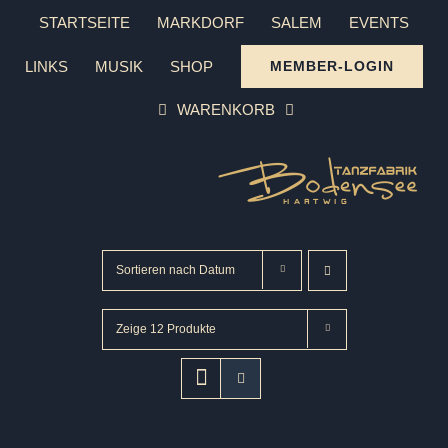
Zum
STARTSEITE
MARKDORF
SALEM
EVENTS
Inhalt
LINKS
MUSIK
SHOP
MEMBER-LOGIN
springen
WARENKORB
Sortieren nach
Datum
Zeige
12 Produkte