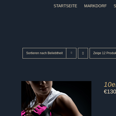
Zum
STARTSEITE
MARKDORF
Inhalt
springen
Sortieren nach
Beliebtheit
Zeige
12 Produk
10e
€
130