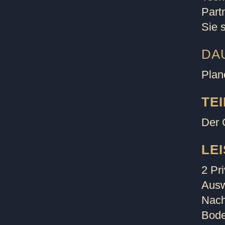
Part
Sie 
DA
Plan
TE
Der G
LE
2 Pr
Ausw
Nach
Bode