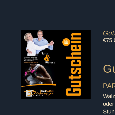
Gut
€
75,
Gu
PAR
Walz
oder
Stun