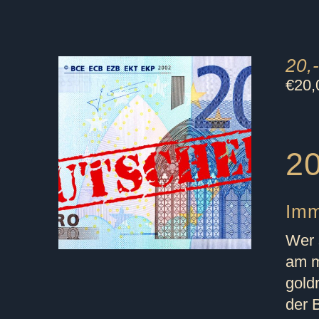
20,
€
20,
20
Imm
Wer 
am m
gold
der 