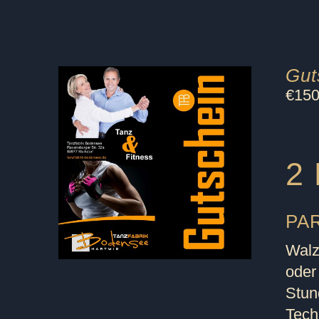
Gut
€
150
2 
PAR
Walz
oder
Stun
Tech