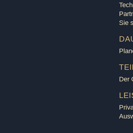
Tech
Part
Sie 
DA
Plan
TE
Der G
LE
Priv
Ausw