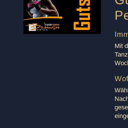
P
Imm
Mit 
Tanz
Woch
Wof
Wähl
Nach
gese
eing