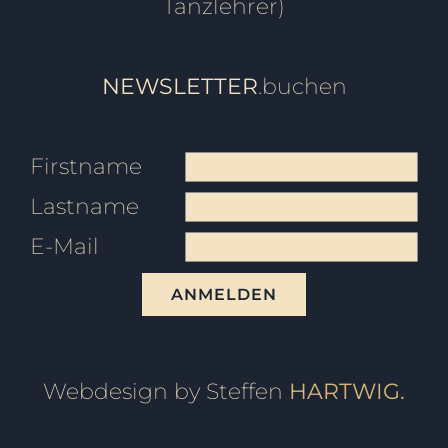
Tanzlehrer)
NEWSLETTER
.buchen
Firstname
Lastname
E-Mail
ANMELDEN
Webdesign by Steffen
HARTWIG.
Tanzschule Friedrichshafen, Tanzschule Ravensburg, Tanzschule überlingen, Tanzschule Pfullendorf, Tanzschule Oberteuringen, Tanzschule Meersburg, Tanzschule Immenstaad, Tanzschule Sigmaringen, Tanzschule Bodensee, Tanzschule Markdorf, Fitness, Ballett, Tanzkurs, Kurs, Breakdance, Privatstunden, Jazz, Kindertanz, Pilates, Zumba, Strong Nation, Tanz, Tanzen, Tango, Salsa, Tango Argentino, Gutschein, Privatkurs, Yoga, Fitnesscenter, Fitnessstudio, Markdorfgutschein, Bokwa, Tanzlehrer, Instructor, Ballettstunden, Ballettschule, Steffen, Candy, Hartwig, Turniertanz, Landesmeister, Presse, Rumba, Jive, Walzer, Hochzeit, Hochzeitskurs, Hochzeitstanzkurs, Hochzeitsblog, Event, Kindergeburtstag, Geburtstagsfeier, Tanzball, Veranstaltung, Vermietung, Mieten, Raum, Moderation, Abschlussball, Kurzkurs, Standard, Latein, Discofox, West Coast Swing, WCS, Tanzstudio, Hochzeitsportal