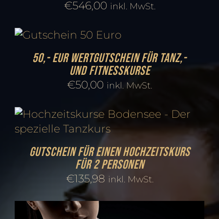
€
546,00
inkl. MwSt.
50,- EUR Wertgutschein für Tanz,-
und Fitnesskurse
€
50,00
inkl. MwSt.
Gutschein für einen Hochzeitskurs
für 2 Personen
€
135,98
inkl. MwSt.