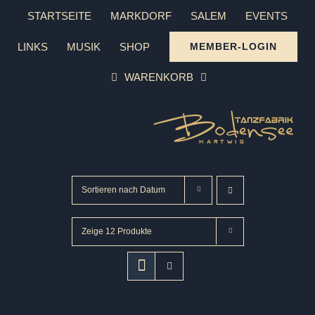
Zum
STARTSEITE
MARKDORF
SALEM
EVENTS
Inhalt
LINKS
MUSIK
SHOP
MEMBER-LOGIN
springen
WARENKORB
Sortieren nach
Datum
Zeige
12 Produkte